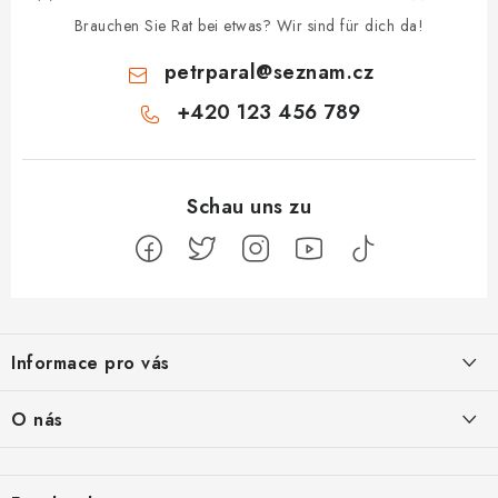
Brauchen Sie Rat bei etwas? Wir sind für dich da!
petrparal
@
seznam.cz
+420 123 456 789
F
u
Informace pro vás
ß
z
Jak na Jupiter
O nás
e
Obchodní podmínky
i
Naše projekty
Kontakty