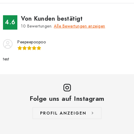
MARKEN
Von Kunden bestätigt
Jak na Jupiter
Obchodní podmínky
Kontakty
4.6
10
Bewertungen.
Alle Bewertungen anzeigen
Geschäftsbewertung
Peepeepoopoo
test
Folge uns auf Instagram
PROFIL ANZEIGEN