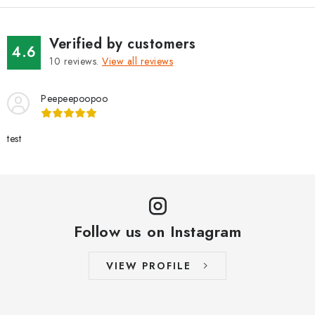
BRANDS
Verified by customers
Jak na Jupiter
Obchodní podmínky
Kontakty
Store rating
4.6
10
reviews.
View all reviews
Peepeepoopoo
test
Follow us on Instagram
VIEW PROFILE