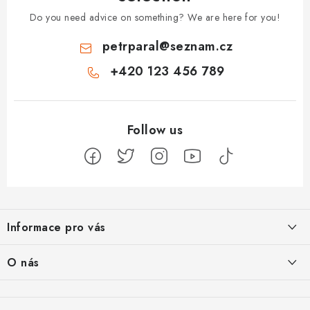
Do you need advice on something? We are here for you!
petrparal
@
seznam.cz
+420 123 456 789
F
o
Informace pro vás
o
t
Jak na Jupiter
O nás
e
Obchodní podmínky
r
Naše projekty
Kontakty