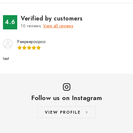
BRANDS
Verified by customers
Jak na Jupiter
Obchodní podmínky
Kontakty
Store rating
4.6
10
reviews.
View all reviews
Peepeepoopoo
test
Follow us on Instagram
VIEW PROFILE