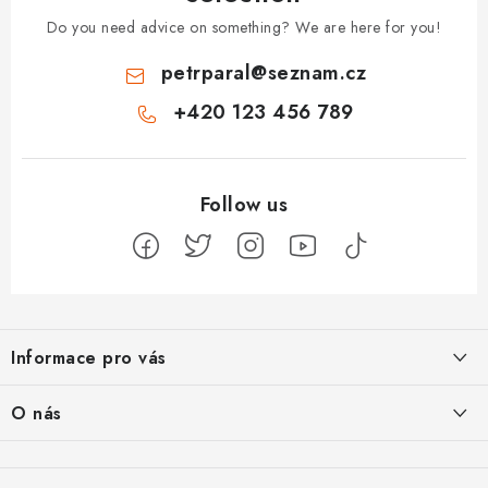
Do you need advice on something? We are here for you!
petrparal
@
seznam.cz
+420 123 456 789
F
o
Informace pro vás
o
t
Jak na Jupiter
O nás
e
Obchodní podmínky
r
Naše projekty
Kontakty