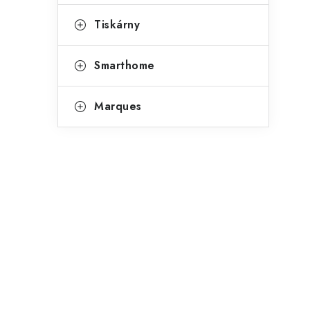
s
Tiskárny
Smarthome
Marques