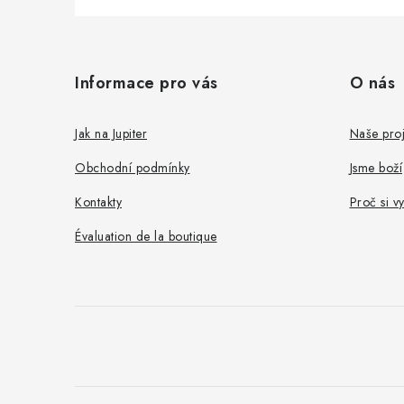
P
i
Informace pro vás
O nás
e
d
Jak na Jupiter
Naše proj
d
Obchodní podmínky
Jsme boží
e
Kontakty
Proč si v
p
Évaluation de la boutique
a
g
e