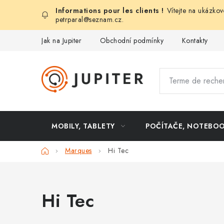
Aller
Vítejte na ukázko
au
petrparal@seznam.cz
.
contenu
Jak na Jupiter
Obchodní podmínky
Kontakty
MOBILY, TABLETY
POČÍTAČE, NOTEBO
Accueil
Marques
Hi Tec
Hi Tec