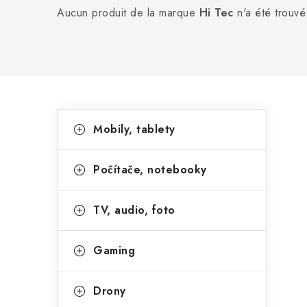
Aucun produit de la marque
Hi Tec
n'a été trouvé.
E
C
Sauter
Mobily, tablety
les
a
n
catégories
t
c
Počítače, notebooky
é
a
g
TV, audio, foto
d
o
r
r
Gaming
é
i
Drony
e