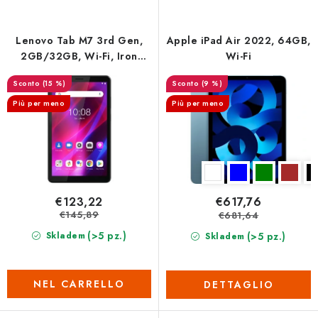
c
n
o
a
d
m
Lenovo Tab M7 3rd Gen,
Apple iPad Air 2022, 64GB,
e
e
2GB/32GB, Wi-Fi, Iron
Wi-Fi
Grey
i
n
(15 %)
(9 %)
p
t
Più per meno
Più per meno
r
o
o
d
d
e
o
i
t
p
€123,22
€617,76
t
r
€145,89
€681,64
i
o
(>5 pz.)
(>5 pz.)
Skladem
Skladem
d
o
NEL CARRELLO
DETTAGLIO
t