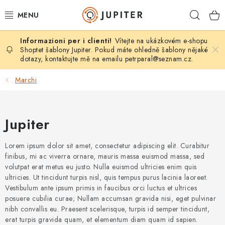
Vai
Ricer
al
contenuto
Vítejte na ukázkovém e-shopu
MOBILY, TABLETY
Shoptet šablony Jupiter. Pokud máte ohledně šablony nějaké
dotazy, kontaktujte mě na emailu
petrparal@seznam.cz
.
POČÍTAČE, NOTEBOOKY
Marchi
TV, AUDIO, FOTO
Jupiter
GAMING
Lorem ipsum dolor sit amet, consectetur adipiscing elit. Curabitur
DRONY
finibus, mi ac viverra ornare, mauris massa euismod massa, sed
volutpat erat metus eu justo. Nulla euismod ultricies enim quis
TISKÁRNY
ultricies. Ut tincidunt turpis nisl, quis tempus purus lacinia laoreet.
Vestibulum ante ipsum primis in faucibus orci luctus et ultrices
posuere cubilia curae; Nullam accumsan gravida nisi, eget pulvinar
SMARTHOME
nibh convallis eu. Praesent scelerisque, turpis id semper tincidunt,
erat turpis gravida quam, et elementum diam quam id sapien.