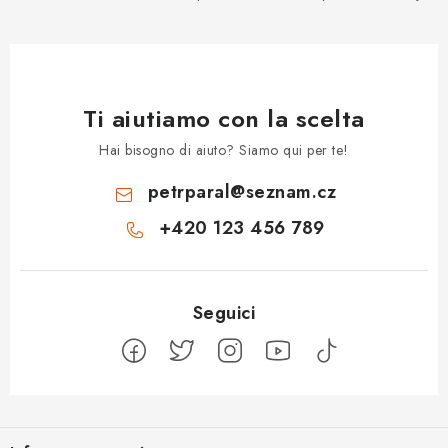
Ti aiutiamo con la scelta
Hai bisogno di aiuto? Siamo qui per te!
petrparal
@
seznam.cz
+420 123 456 789
P
i