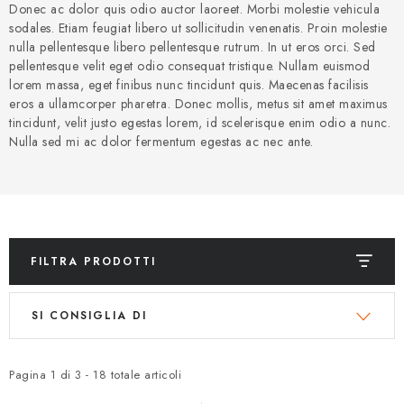
MARCHE
Donec ac dolor quis odio auctor laoreet. Morbi molestie vehicula
sodales. Etiam feugiat libero ut sollicitudin venenatis. Proin molestie
nulla pellentesque libero pellentesque rutrum. In ut eros orci. Sed
Jak na Jupiter
Obchodní podmínky
Kontakty
pellentesque velit eget odio consequat tristique. Nullam euismod
Valutazione del negozio
lorem massa, eget finibus nunc tincidunt quis. Maecenas facilisis
eros a ullamcorper pharetra. Donec mollis, metus sit amet maximus
tincidunt, velit justo egestas lorem, id scelerisque enim odio a nunc.
Nulla sed mi ac dolor fermentum egestas ac nec ante.
FILTRA PRODOTTI
E
O
SI CONSIGLIA DI
l
r
e
d
n
i
Pagina
1
di
3
-
18
totale articoli