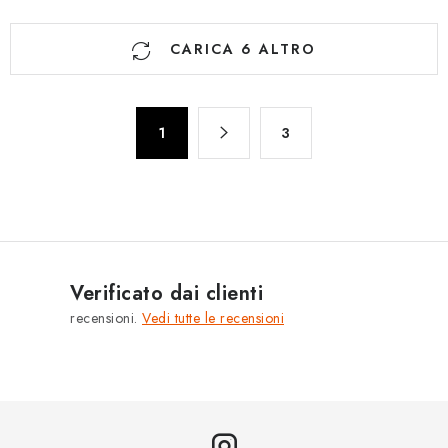
C
CARICA 6 ALTRO
o
n
t
P
r
1
3
a
o
g
l
i
n
l
a
i
z
d
i
e
Verificato dai clienti
o
l
recensioni.
Vedi tutte le recensioni
n
l
e
'
e
l