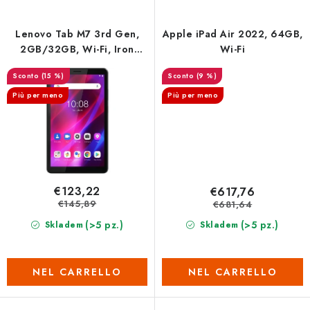
t
i
Lenovo Tab M7 3rd Gen,
Apple iPad Air 2022, 64GB,
2GB/32GB, Wi-Fi, Iron
Wi-Fi
Grey
(15 %)
(9 %)
Più per meno
Più per meno
€123,22
€617,76
€145,89
€681,64
(>5 pz.)
(>5 pz.)
Skladem
Skladem
NEL CARRELLO
NEL CARRELLO