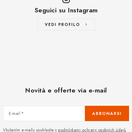
e
n
Seguici su Instagram
c
o
VEDI PROFILO
Novità e offerte via e-mail
E-mail
ABBONARSI
Vložením e-mailu souhlasíte s
podmínkami ochrany osobních údajů