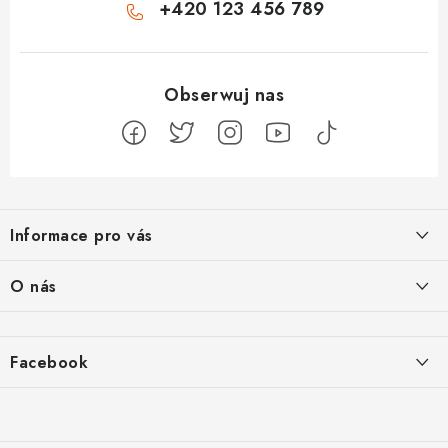
+420 123 456 789
S
t
Informace pro vás
o
p
Jak na Jupiter
O nás
k
Obchodní podmínky
a
Naše projekty
Kontakty
Facebook
Jsme boží
Opinie o sklepie
Proč si vybrat Shoptet