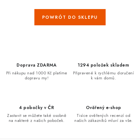
MARKI
POWRÓT DO SKLEPU
Jak na Jupiter
Obchodní podmínky
Kontakty
Opinie o sklepie
Doprava ZDARMA
1294 položek skladem
Při nákupu nad 1000 Kč platíme
Připravené k rychlému doručení
dopravu my!
k vám domů.
4 pobočky v ČR
Ověřený e-shop
Zastavit se můžete také osobně
Tisíce ověřených recenzí od
na nakteré z našich poboček.
našich zákazníků mluví za vše.