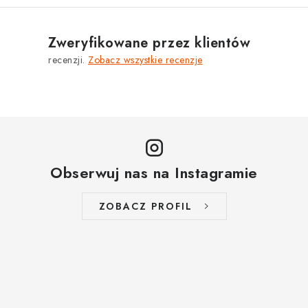
MARKI
Zweryfikowane przez klientów
Jak na Jupiter
Obchodní podmínky
Kontakty
recenzji.
Zobacz wszystkie recenzje
Opinie o sklepie
Obserwuj nas na Instagramie
ZOBACZ PROFIL