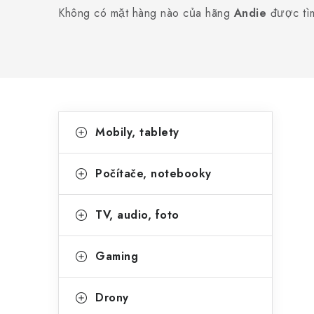
Không có mặt hàng nào của hãng
Andie
được tìm
T
N
Bỏ
Mobily, tablety
qua
h
h
danh
ó
a
mục
Počítače, notebooky
m
n
h
TV, audio, foto
h
à
b
n
Gaming
ê
g
Drony
n