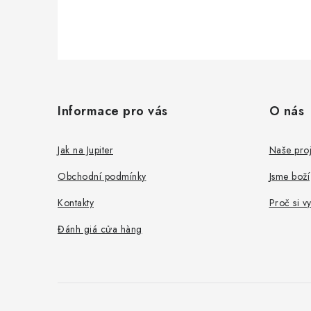
C
h
Informace pro vás
O nás
â
n
Jak na Jupiter
Naše proj
t
Obchodní podmínky
Jsme boží
r
Kontakty
Proč si v
a
Đánh giá cửa hàng
n
g