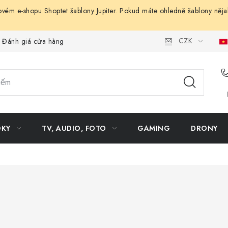
ovém e-shopu Shoptet šablony Jupiter. Pokud máte ohledně šablony něja
CZK
Đánh giá cửa hàng
OKY
TV, AUDIO, FOTO
GAMING
DRONY