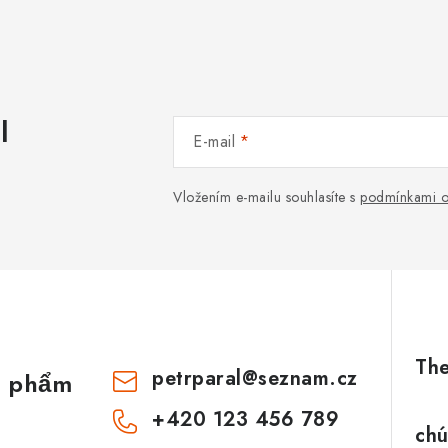
l
E-mail
Vložením e-mailu souhlasíte s
podmínkami o
petrparal
@
seznam.cz
n phẩm
+420 123 456 789