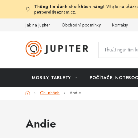
Chuyển
Vítejte na ukázk
qua
petrparal@seznam.cz
.
phần
Jak na Jupiter
Obchodní podmínky
Kontakty
nội
dung
MOBILY, TABLETY
POČÍTAČE, NOTEBO
Trang
Chi nhánh
Andie
chủ
Andie