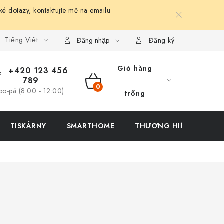
ké dotazy, kontaktujte mě na emailu
Tiếng Việt
Đăng nhập
Đăng ký
Giỏ hàng
+420 123 456
789
GIỎ
po-pá (8:00 - 12:00)
trống
HÀNG
TISKÁRNY
SMARTHOME
THƯƠNG HIỆU