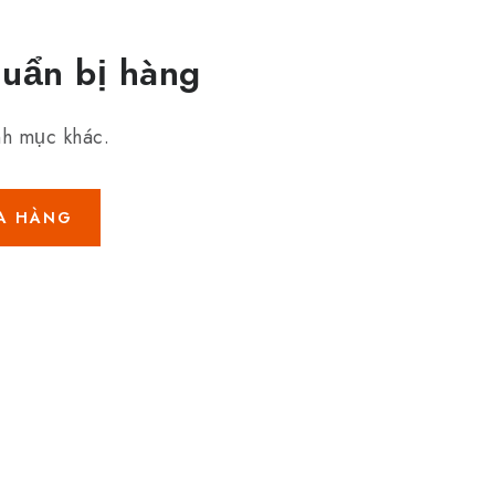
huẩn bị hàng
nh mục khác.
ỬA HÀNG