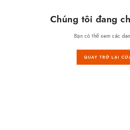
Chúng tôi đang c
Bạn có thể xem các da
QUAY TRỞ LẠI C