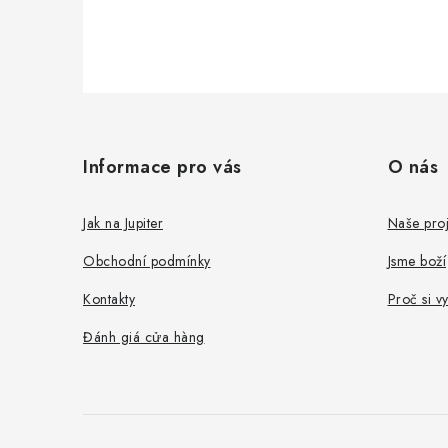
C
h
Informace pro vás
O nás
â
n
Jak na Jupiter
Naše proj
t
Obchodní podmínky
Jsme boží
r
Kontakty
Proč si v
a
Đánh giá cửa hàng
n
g