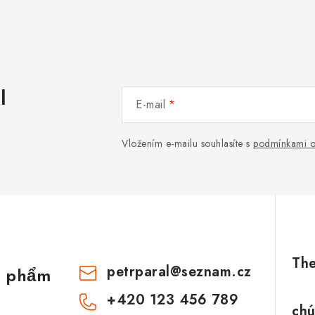
l
E-mail
Vložením e-mailu souhlasíte s
podmínkami o
petrparal
@
seznam.cz
n phẩm
+420 123 456 789