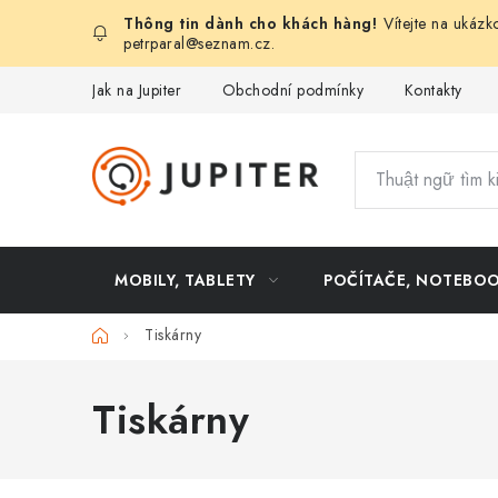
Chuyển
Vítejte na ukázk
qua
petrparal@seznam.cz
.
phần
Jak na Jupiter
Obchodní podmínky
Kontakty
nội
dung
MOBILY, TABLETY
POČÍTAČE, NOTEBO
Trang
Tiskárny
chủ
Tiskárny