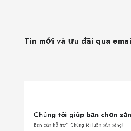
Tin mới và ưu đãi qua emai
Chúng tôi giúp bạn chọn sả
Bạn cần hỗ trợ? Chúng tôi luôn sẵn sàng!