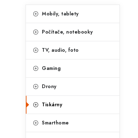
T
N
Bỏ
Mobily, tablety
qua
h
h
danh
ó
a
mục
Počítače, notebooky
m
n
h
TV, audio, foto
h
à
b
n
Gaming
ê
g
Drony
n
Tiskárny
Smarthome