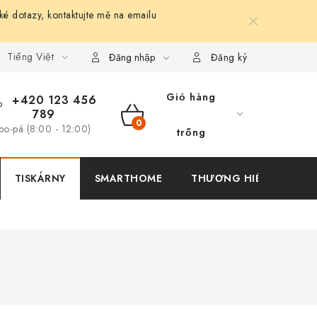
ké dotazy, kontaktujte mě na emailu
Tiếng Việt
Đăng nhập
Đăng ký
Giỏ hàng
+420 123 456
789
GIỎ
po-pá (8:00 - 12:00)
trống
HÀNG
TISKÁRNY
SMARTHOME
THƯƠNG HIỆU