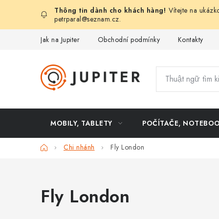
Chuyển
Vítejte na ukázk
qua
petrparal@seznam.cz
.
phần
Jak na Jupiter
Obchodní podmínky
Kontakty
nội
dung
MOBILY, TABLETY
POČÍTAČE, NOTEBO
Trang
Chi nhánh
Fly London
chủ
Fly London