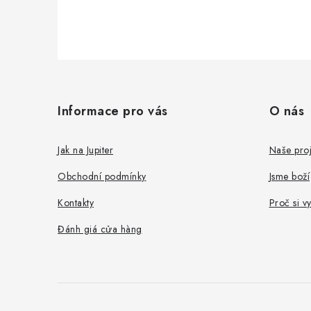
C
h
Informace pro vás
O nás
â
n
Jak na Jupiter
Naše proj
t
Obchodní podmínky
Jsme boží
r
Kontakty
Proč si v
a
Đánh giá cửa hàng
n
g