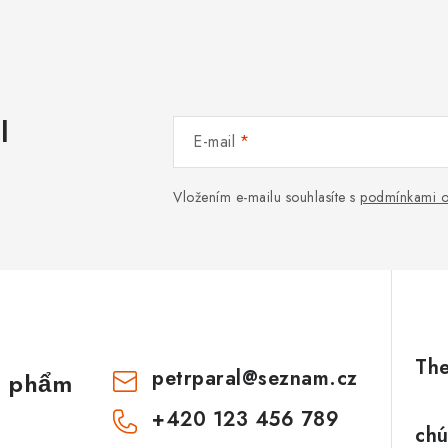
l
E-mail
Vložením e-mailu souhlasíte s
podmínkami o
petrparal
@
seznam.cz
n phẩm
+420 123 456 789