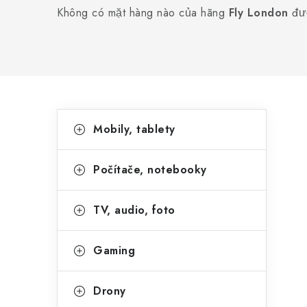
Không có mặt hàng nào của hãng
Fly London
đượ
T
N
Bỏ
Mobily, tablety
qua
h
h
danh
ó
a
mục
Počítače, notebooky
m
n
h
TV, audio, foto
h
à
b
n
Gaming
ê
g
Drony
n