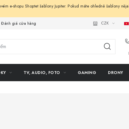
ovém e-shopu Shoptet šablony Jupiter. Pokud máte ohledně šablony něja
CZK
Đánh giá cửa hàng
OKY
TV, AUDIO, FOTO
GAMING
DRONY