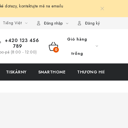
ké dotazy, kontaktujte mě na emailu
Tiếng Việt
Đăng nhập
Đăng ký
Giỏ hàng
+420 123 456
789
GIỎ
po-pá (8:00 - 12:00)
trống
HÀNG
TISKÁRNY
SMARTHOME
THƯƠNG HIỆU