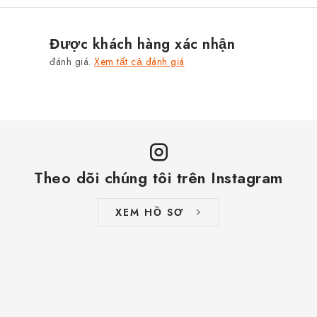
THƯƠNG HIỆU
Được khách hàng xác nhận
Jak na Jupiter
Obchodní podmínky
Kontakty
đánh giá.
Xem tất cả đánh giá
Đánh giá cửa hàng
Theo dõi chúng tôi trên Instagram
XEM HỒ SƠ