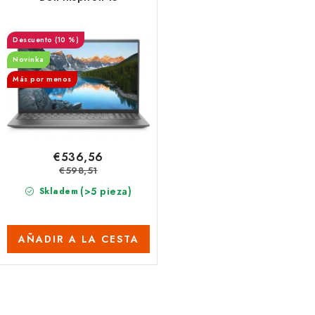
o
s
(10 %)
Novinka
Más por menos
€536,56
€598,51
(>5 pieza)
Skladem
AÑADIR A LA CESTA
C