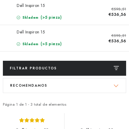
MARCAS
Dell Inspiron 15
€598,51
€536,56
Jak na Jupiter
Obchodní podmínky
Kontakty
(>5 pieza)
Skladem
Evaluación de la tienda
Dell Inspiron 15
€598,51
€536,56
(>5 pieza)
Skladem
FILTRAR PRODUCTOS
L
C
RECOMENDAMOS
i
l
s
a
t
s
Página
1
de
1
-
3
total de elementos
a
i
d
f