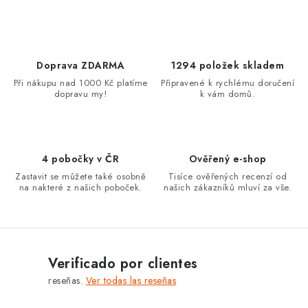
o
n
t
r
Doprava ZDARMA
1294 položek skladem
o
Při nákupu nad 1000 Kč platíme
Připravené k rychlému doručení
dopravu my!
k vám domů.
l
e
s
d
4 pobočky v ČR
Ověřený e-shop
e
Zastavit se můžete také osobně
Tisíce ověřených recenzí od
l
na nakteré z našich poboček.
našich zákazníků mluví za vše.
i
s
t
a
Verificado por clientes
d
reseñas.
Ver todas las reseñas
o