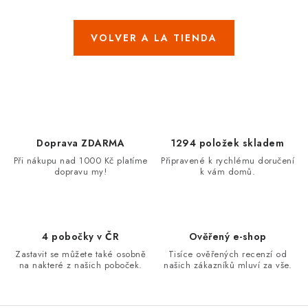
MARCAS
VOLVER A LA TIENDA
Jak na Jupiter
Obchodní podmínky
Kontakty
Evaluación de la tienda
Doprava ZDARMA
1294 položek skladem
Při nákupu nad 1000 Kč platíme
Připravené k rychlému doručení
dopravu my!
k vám domů.
4 pobočky v ČR
Ověřený e-shop
Zastavit se můžete také osobně
Tisíce ověřených recenzí od
na nakteré z našich poboček.
našich zákazníků mluví za vše.