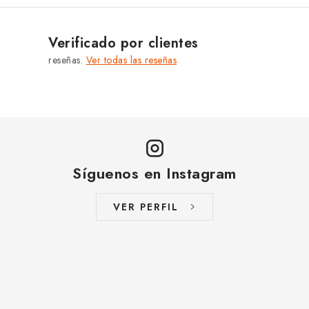
MARCAS
Verificado por clientes
Jak na Jupiter
Obchodní podmínky
Kontakty
reseñas.
Ver todas las reseñas
Evaluación de la tienda
Síguenos en Instagram
VER PERFIL