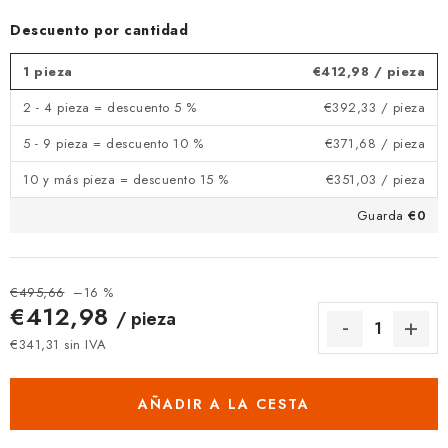
Descuento por cantidad
1 pieza
€412,98
/ pieza
2 - 4 pieza = descuento 5 %
€392,33
/ pieza
5 - 9 pieza = descuento 10 %
€371,68
/ pieza
10 y más pieza = descuento 15 %
€351,03
/ pieza
Guarda
€0
€495,66
–16 %
€412,98
/ pieza
€341,31 sin IVA
Precio de la medida:
AÑADIR A LA CESTA