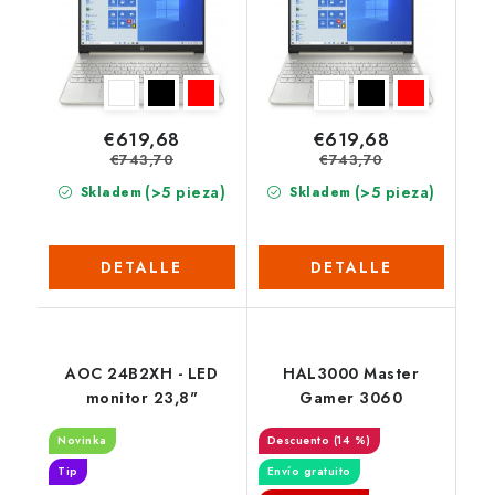
€619,68
€619,68
€743,70
€743,70
(>5 pieza)
(>5 pieza)
Skladem
Skladem
DETALLE
DETALLE
AOC 24B2XH - LED
HAL3000 Master
monitor 23,8"
Gamer 3060
Novinka
(14 %)
Tip
Envío gratuito