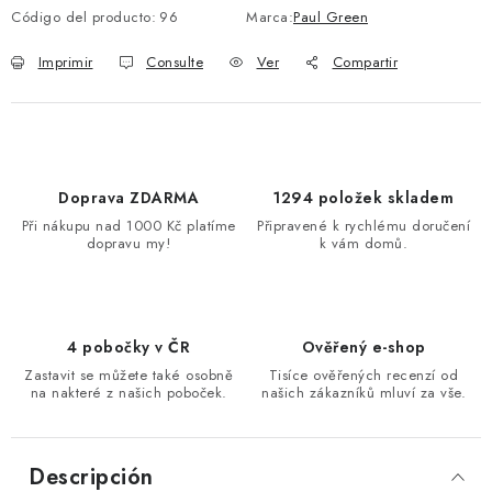
Código del producto:
96
Marca:
Paul Green
Imprimir
Consulte
Ver
Compartir
Doprava ZDARMA
1294 položek skladem
Při nákupu nad 1000 Kč platíme
Připravené k rychlému doručení
dopravu my!
k vám domů.
4 pobočky v ČR
Ověřený e-shop
Zastavit se můžete také osobně
Tisíce ověřených recenzí od
na nakteré z našich poboček.
našich zákazníků mluví za vše.
Descripción