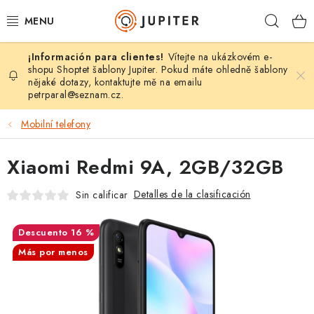
Ir
Busca
al
contenido
en
Vítejte na ukázkovém e-
MOBILY, TABLETY
shopu Shoptet šablony Jupiter. Pokud máte ohledně šablony
nějaké dotazy, kontaktujte mě na emailu
petrparal@seznam.cz
.
POČÍTAČE, NOTEBOOKY
Mobilní telefony
TV, AUDIO, FOTO
Xiaomi Redmi 9A, 2GB/32GB
GAMING
Detalles de la clasificación
Sin calificar
DRONY
16 %
TISKÁRNY
Más por menos
SMARTHOME