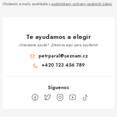
Vložením e-mailu souhlasíte s
podmínkami ochrany osobních údajů
Te ayudamos a elegir
¿Necesitas ayuda? ¡Estamos aquí para ayudarte!
petrparal
@
seznam.cz
+420 123 456 789
P