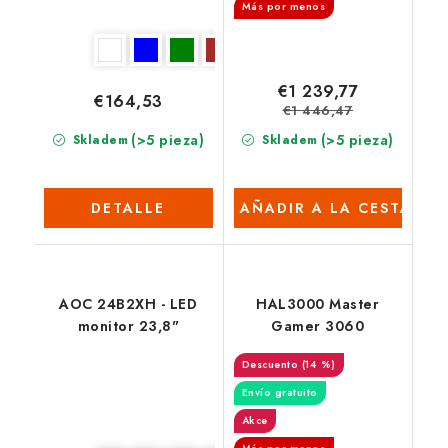
Más por menos
€1 239,77
€164,53
€1 446,47
(>5 pieza)
(>5 pieza)
Skladem
Skladem
DETALLE
AÑADIR A LA CESTA
AOC 24B2XH - LED
HAL3000 Master
monitor 23,8"
Gamer 3060
(14 %)
Envío gratuito
Akce