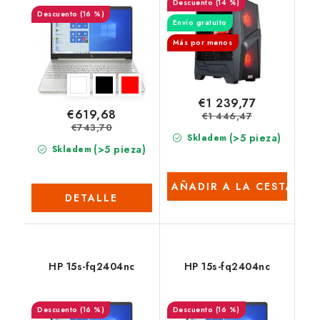
(14 %)
(16 %)
Envío gratuito
Más por menos
€1 239,77
€619,68
€1 446,47
€743,70
(>5 pieza)
Skladem
(>5 pieza)
Skladem
AÑADIR A LA CESTA
DETALLE
HP 15s-fq2404nc
HP 15s-fq2404nc
(16 %)
(16 %)