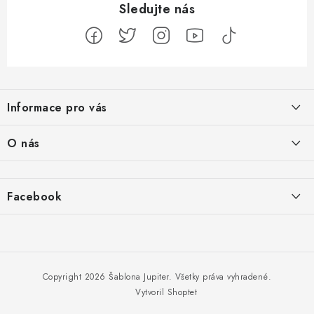
Z
á
Informace pro vás
p
ä
Jak na Jupiter
O nás
t
Obchodní podmínky
i
Naše projekty
e
Kontakty
Facebook
Jsme boží
Hodnotenie obchodu
Proč si vybrat Shoptet
Copyright 2026
Šablona Jupiter
. Všetky práva vyhradené.
Vytvoril Shoptet