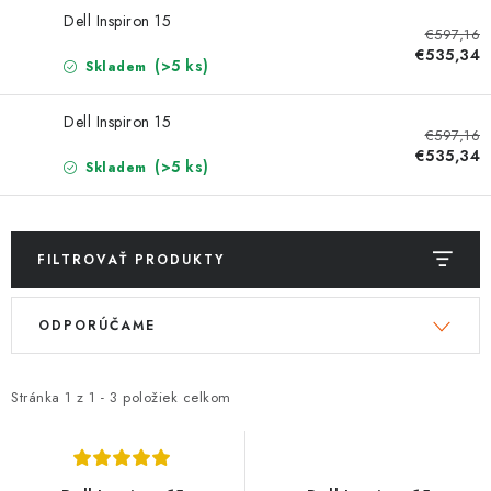
ZNAČKY
Dell Inspiron 15
€597,16
€535,34
Jak na Jupiter
Obchodní podmínky
Kontakty
(>5 ks)
Skladem
Hodnotenie obchodu
Dell Inspiron 15
€597,16
€535,34
(>5 ks)
Skladem
FILTROVAŤ PRODUKTY
V
R
ODPORÚČAME
ý
a
p
d
i
e
Stránka
1
z
1
-
3
položiek celkom
s
n
p
i