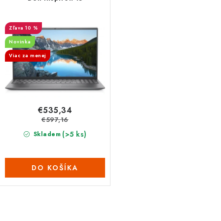
10 %
Novinka
Viac za menej
€535,34
€597,16
(>5 ks)
Skladem
DO KOŠÍKA
O