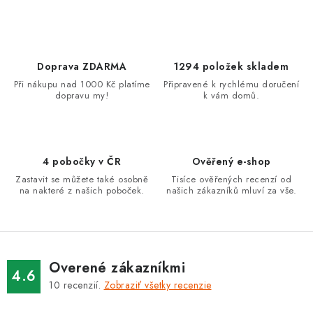
v
l
á
d
Doprava ZDARMA
1294 položek skladem
a
Při nákupu nad 1000 Kč platíme
Připravené k rychlému doručení
dopravu my!
k vám domů.
c
i
e
p
4 pobočky v ČR
Ověřený e-shop
r
Zastavit se můžete také osobně
Tisíce ověřených recenzí od
v
na nakteré z našich poboček.
našich zákazníků mluví za vše.
k
y
v
ý
Overené zákazníkmi
4.6
p
10
recenzií.
Zobraziť všetky recenzie
i