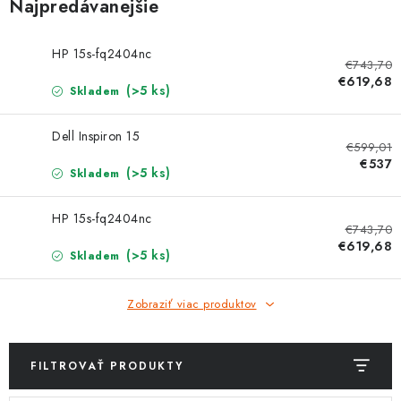
ZNAČKY
Najpredávanejšie
Jak na Jupiter
Obchodní podmínky
Kontakty
HP 15s-fq2404nc
€743,70
Hodnotenie obchodu
€619,68
(>5 ks)
Skladem
Dell Inspiron 15
€599,01
€537
(>5 ks)
Skladem
HP 15s-fq2404nc
€743,70
€619,68
(>5 ks)
Skladem
Zobraziť viac produktov
FILTROVAŤ PRODUKTY