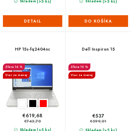
(>5 ks)
(>5 ks)
Skladem
Skladem
DETAIL
DO KOŠÍKA
HP 15s-fq2404nc
Dell Inspiron 15
16 %
10 %
Viac za menej
Viac za menej
€619,68
€537
€743,70
€599,01
(>5 ks)
(>5 ks)
Skladem
Skladem