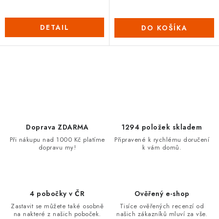
DETAIL
DO KOŠÍKA
O
v
l
á
d
Doprava ZDARMA
1294 položek skladem
a
Při nákupu nad 1000 Kč platíme
Připravené k rychlému doručení
dopravu my!
k vám domů.
c
i
e
p
4 pobočky v ČR
Ověřený e-shop
r
Zastavit se můžete také osobně
Tisíce ověřených recenzí od
v
na nakteré z našich poboček.
našich zákazníků mluví za vše.