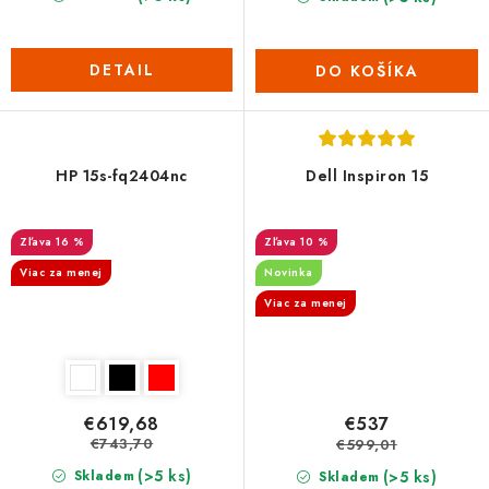
DETAIL
DO KOŠÍKA
HP 15s-fq2404nc
Dell Inspiron 15
16 %
10 %
Viac za menej
Novinka
Viac za menej
€619,68
€537
€743,70
€599,01
(>5 ks)
(>5 ks)
Skladem
Skladem