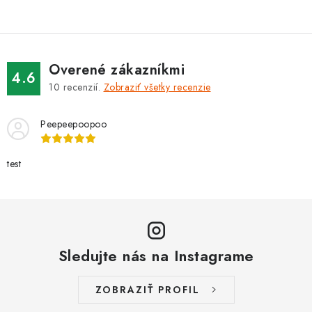
k
y
v
ý
Overené zákazníkmi
4.6
p
10
recenzií.
Zobraziť všetky recenzie
i
s
Peepeepoopoo
u
test
Sledujte nás na Instagrame
ZOBRAZIŤ PROFIL