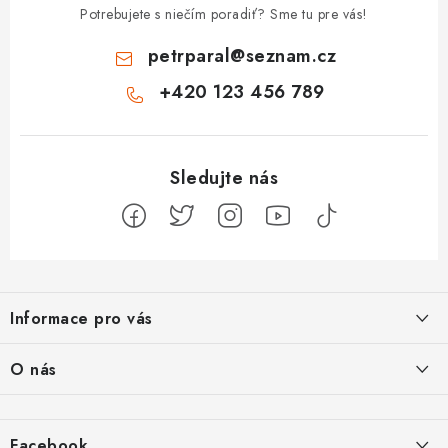
Potrebujete s niečím poradiť? Sme tu pre vás!
petrparal
@
seznam.cz
+420 123 456 789
Z
á
Informace pro vás
p
ä
Jak na Jupiter
O nás
t
Obchodní podmínky
i
Naše projekty
e
Kontakty
Facebook
Jsme boží