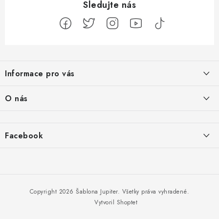
Z
á
Informace pro vás
p
ä
Jak na Jupiter
O nás
t
Obchodní podmínky
i
Naše projekty
e
Kontakty
Facebook
Jsme boží
Hodnotenie obchodu
Proč si vybrat Shoptet
Copyright 2026
Šablona Jupiter
. Všetky práva vyhradené.
Vytvoril Shoptet