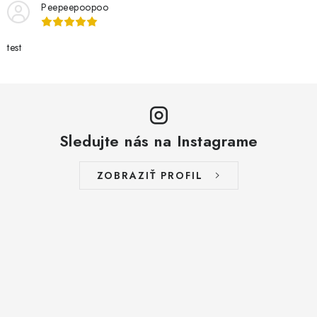
ZNAČKY
Peepeepoopoo
Jak na Jupiter
Obchodní podmínky
Kontakty
test
Hodnotenie obchodu
Sledujte nás na Instagrame
ZOBRAZIŤ PROFIL