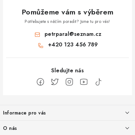
Pomůžeme vám s výběrem
Potřebujete s něčím poradit? Jsme tu pro vás!
petrparal
@
seznam.cz
+420 123 456 789
Z
á
Informace pro vás
p
a
Jak na Jupiter
O nás
t