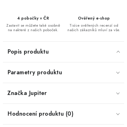
4 pobočky v ČR
Ověřený e-shop
Zastavit se můžete také osobně
Tisíce ověřených recenzí od
na nakteré z našich poboček.
našich zákazníků mluví za vše.
Popis produktu
Parametry produktu
Značka
 Jupiter
Hodnocení produktu (0)