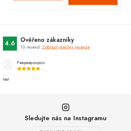
Ověřeno zákazníky
4.6
10
recenzí.
Zobrazit všechny recenze
Peepeepoopoo
test
Sledujte nás na Instagramu