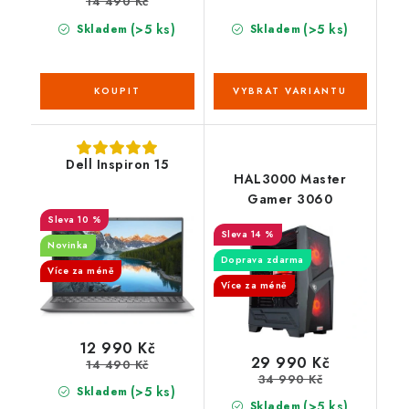
14 490 Kč
(>5 ks)
(>5 ks)
Skladem
Skladem
Dell Inspiron 15
HAL3000 Master
Gamer 3060
10 %
14 %
Novinka
Doprava zdarma
Více za méně
Více za méně
12 990 Kč
29 990 Kč
14 490 Kč
34 990 Kč
(>5 ks)
Skladem
(>5 ks)
Skladem