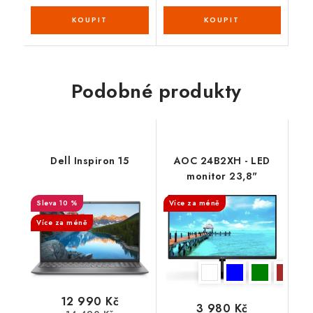
Podobné produkty
Dell Inspiron 15
AOC 24B2XH - LED
monitor 23,8"
10 %
Více za méně
Více za méně
12 990 Kč
3 980 Kč