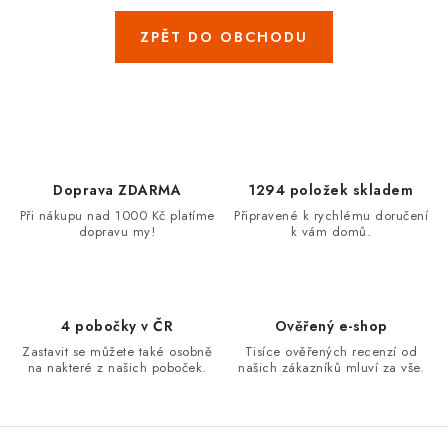
ZNAČKY
ZPĚT DO OBCHODU
Jak na Jupiter
Obchodní podmínky
Kontakty
Hodnocení obchodu
Doprava ZDARMA
1294 položek skladem
Při nákupu nad 1000 Kč platíme
Připravené k rychlému doručení
dopravu my!
k vám domů.
4 pobočky v ČR
Ověřený e-shop
Zastavit se můžete také osobně
Tisíce ověřených recenzí od
na nakteré z našich poboček.
našich zákazníků mluví za vše.