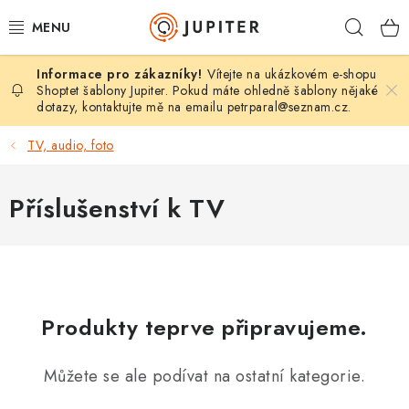
Přejít
Hleda
na
obsah
Vítejte na ukázkovém e-shopu
MOBILY, TABLETY
Shoptet šablony Jupiter. Pokud máte ohledně šablony nějaké
dotazy, kontaktujte mě na emailu
petrparal@seznam.cz
.
POČÍTAČE, NOTEBOOKY
TV, audio, foto
TV, AUDIO, FOTO
Příslušenství k TV
GAMING
DRONY
TISKÁRNY
Produkty teprve připravujeme.
SMARTHOME
Můžete se ale podívat na ostatní kategorie.