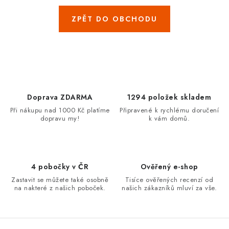
ZNAČKY
ZPĚT DO OBCHODU
Jak na Jupiter
Obchodní podmínky
Kontakty
Hodnocení obchodu
Doprava ZDARMA
1294 položek skladem
Při nákupu nad 1000 Kč platíme
Připravené k rychlému doručení
dopravu my!
k vám domů.
4 pobočky v ČR
Ověřený e-shop
Zastavit se můžete také osobně
Tisíce ověřených recenzí od
na nakteré z našich poboček.
našich zákazníků mluví za vše.