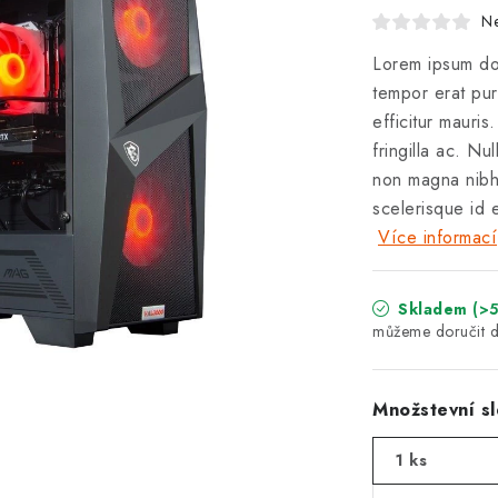
N
Lorem ipsum dol
tempor erat pur
efficitur mauri
fringilla ac. Nul
non magna nibh
scelerisque id e
Více informací
Skladem
(>5
Množstevní sl
1 ks