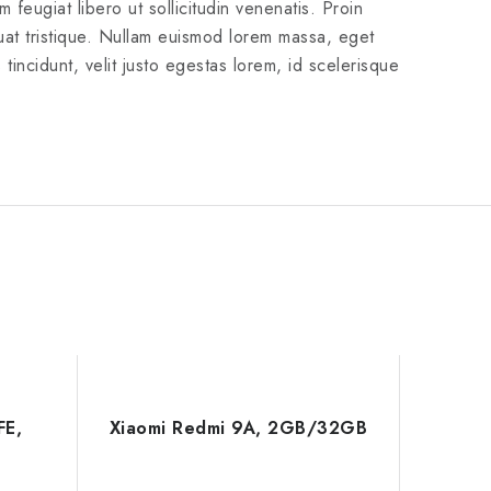
eugiat libero ut sollicitudin venenatis. Proin
quat tristique. Nullam euismod lorem massa, eget
tincidunt, velit justo egestas lorem, id scelerisque
FE,
Xiaomi Redmi 9A, 2GB/32GB