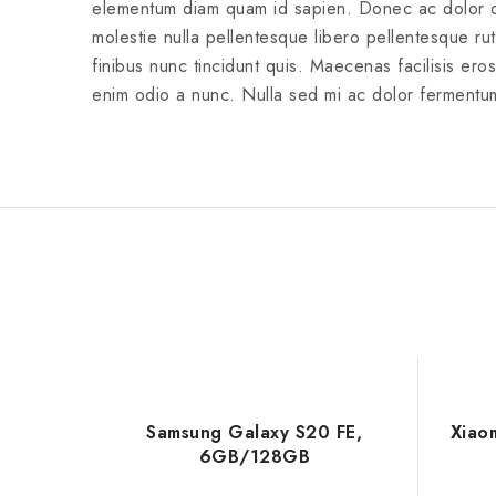
elementum diam quam id sapien. Donec ac dolor quis
molestie nulla pellentesque libero pellentesque ru
finibus nunc tincidunt quis. Maecenas facilisis ero
enim odio a nunc. Nulla sed mi ac dolor fermentu
Samsung Galaxy S20 FE,
Xiao
6GB/128GB