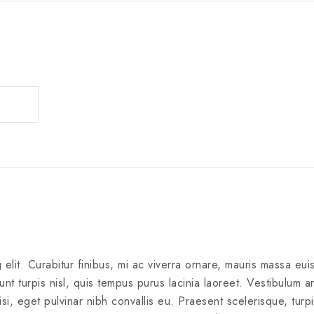
.
 elit. Curabitur finibus, mi ac viverra ornare, mauris massa eu
dunt turpis nisl, quis tempus purus lacinia laoreet. Vestibulum an
, eget pulvinar nibh convallis eu. Praesent scelerisque, turpi