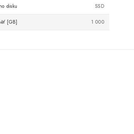
ho disku
SSD
měť [GB]
1 000