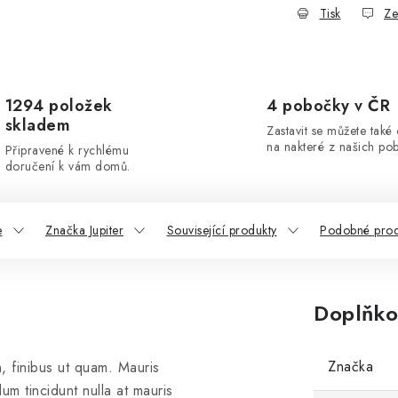
Tisk
Ze
1294 položek
4 pobočky v ČR
skladem
Zastavit se můžete také
na nakteré z našich po
Připravené k rychlému
doručení k vám domů.
e
Značka Jupiter
Související produkty
Podobné prod
Doplňko
Značka
, finibus ut quam. Mauris
um tincidunt nulla at mauris