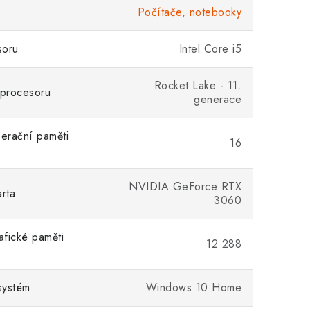
Počítače, notebooky
soru
Intel Core i5
Rocket Lake - 11.
procesoru
generace
perační paměti
16
NVIDIA GeForce RTX
arta
3060
afické paměti
12 288
systém
Windows 10 Home