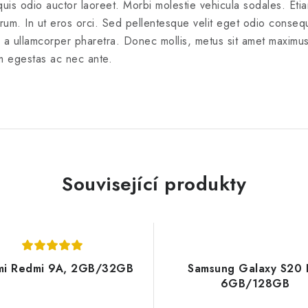
 odio auctor laoreet. Morbi molestie vehicula sodales. Etiam f
trum. In ut eros orci. Sed pellentesque velit eget odio conse
s a ullamcorper pharetra. Donec mollis, metus sit amet maximus 
m egestas ac nec ante.
Související produkty
mi Redmi 9A, 2GB/32GB
Samsung Galaxy S20 
6GB/128GB