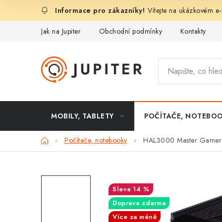
Přejít
Vítejte na ukázkovém e-
na
obsah
Jak na Jupiter
Obchodní podmínky
Kontakty
MOBILY, TABLETY
POČÍTAČE, NOTEBO
Domů
Počítače, notebooky
HAL3000 Master Game
14 %
Doprava zdarma
Více za méně