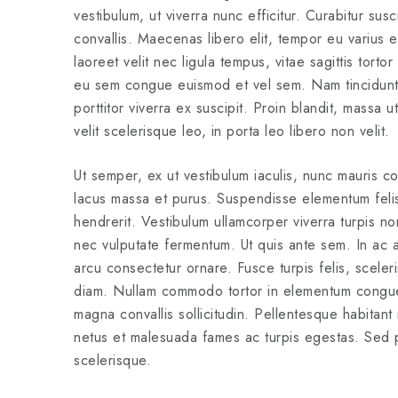
vestibulum, ut viverra nunc efficitur. Curabitur su
convallis. Maecenas libero elit, tempor eu varius 
laoreet velit nec ligula tempus, vitae sagittis tortor
eu sem congue euismod et vel sem. Nam tincidunt ve
porttitor viverra ex suscipit. Proin blandit, mass
velit scelerisque leo, in porta leo libero non velit.
Ut semper, ex ut vestibulum iaculis, nunc mauris con
lacus massa et purus. Suspendisse elementum felis 
hendrerit. Vestibulum ullamcorper viverra turpis 
nec vulputate fermentum. Ut quis ante sem. In ac al
arcu consectetur ornare. Fusce turpis felis, sceler
diam. Nullam commodo tortor in elementum congue
magna convallis sollicitudin. Pellentesque habitant 
netus et malesuada fames ac turpis egestas. Sed p
scelerisque.