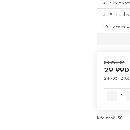
2 - 4 ks = sle
5 - 9 ks = sle
10 a více ks =
34 990 Kč
–
29 990
24 785,12 Kč
Měrná cena
Kód zboží:
50