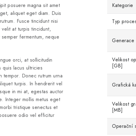
scipit posuere magna sit amet
Kategorie
eget, aliquet eget diam. Duis
 rutrum. Fusce tincidunt nisi
Typ proce
lit at turpis tincidunt,
a ut semper fermentum, neque
Generace 
Velikost o
gue orci, at sollicitudin
[GB]
quis lacus ultricies
non tempor. Donec rutrum urna
iquet turpis. In hendrerit vel
Grafická k
isque in mi at, egestas auctor
. Integer mollis metus eget
Velikost gr
morbi tristique senectus et
[MB]
osuere odio vel efficitur
Operační 