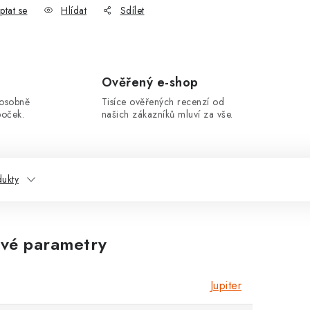
ptat se
Hlídat
Sdílet
Ověřený e-shop
 osobně
Tisíce ověřených recenzí od
boček.
našich zákazníků mluví za vše.
ukty
vé parametry
Jupiter