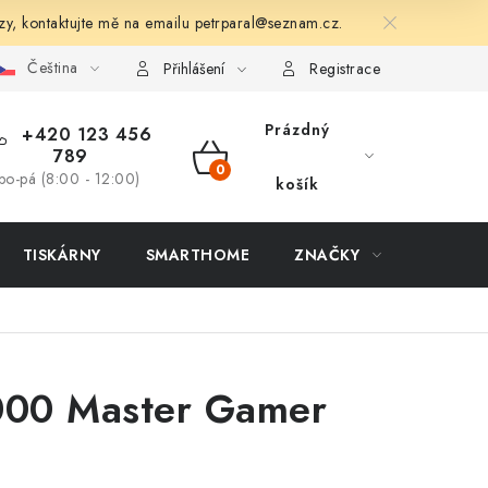
zy, kontaktujte mě na emailu
petrparal@seznam.cz
.
Čeština
Přihlášení
Registrace
Prázdný
+420 123 456
789
NÁKUPNÍ
po-pá (8:00 - 12:00)
košík
KOŠÍK
TISKÁRNY
SMARTHOME
ZNAČKY
00 Master Gamer