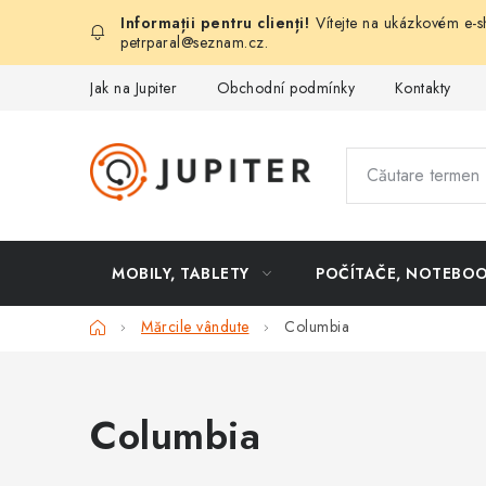
Treci
Vítejte na ukázkovém e-s
la
petrparal@seznam.cz
.
conținut
Jak na Jupiter
Obchodní podmínky
Kontakty
MOBILY, TABLETY
POČÍTAČE, NOTEBO
Acasă
Mărcile vândute
Columbia
Columbia