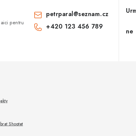
petrparal
@
seznam.cz
aici pentru
+420 123 456 789
ekty
ybrat Shoptet