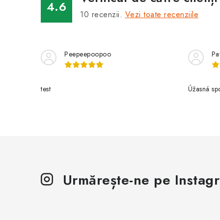
4.6
10
recenzii.
Vezi toate recenziile
Peepeepoopoo
Pa
test
Úžasná spo
Urmărește-ne pe Instag