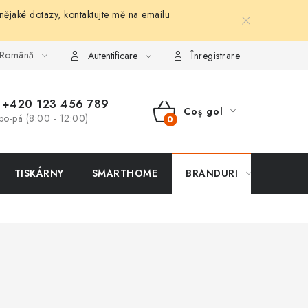
nějaké dotazy, kontaktujte mě na emailu
Română
Autentificare
Înregistrare
+420 123 456 789
Coş gol
po-pá (8:00 - 12:00)
COŞ
DE
TISKÁRNY
SMARTHOME
BRANDURI
CUMPĂRĂTURI