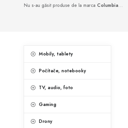
Nu s-au găsit produse de la marca
Columbia
...
B
C
Sari
Mobily, tablety
peste
a
a
categorii
t
r
Počítače, notebooky
e
ă
g
TV, audio, foto
l
o
a
r
Gaming
t
i
Drony
i
e