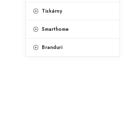
r
Tiskárny
a
Smarthome
l
ă
Branduri