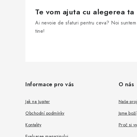
Te vom ajuta cu alegerea ta
Ai nevoie de sfaturi pentru ceva? Noi suntem 
tine!
S
u
Informace pro vás
O nás
b
s
Jak na Jupiter
Naše proj
o
Obchodní podmínky
Jsme boží
l
Kontakty
Proč si v
Evaluarea magazinului