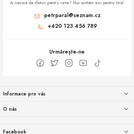
Ai nevoie de sfaturi pentru ceva? Noi suntem aici pentru tine!
petrparal
@
seznam.cz
+420 123 456 789
S
u
Informace pro vás
b
s
Jak na Jupiter
O nás
o
Obchodní podmínky
l
Naše projekty
Kontakty
Facebook
Jsme boží