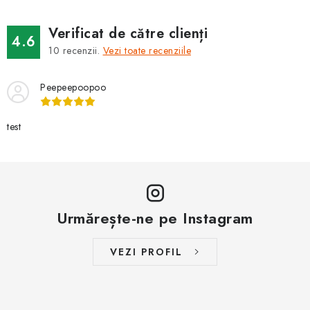
Verificat de către clienți
4.6
10
recenzii.
Vezi toate recenziile
Peepeepoopoo
test
Urmărește-ne pe Instagram
VEZI PROFIL