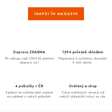
BRANDURI
INAPOI ÎN MAGAZIN
Jak na Jupiter
Obchodní podmínky
Kontakty
Evaluarea magazinului
Doprava ZDARMA
1294 položek skladem
Při nákupu nad 1000 Kč platíme
Připravené k rychlému doručení
dopravu my!
k vám domů.
4 pobočky v ČR
Ověřený e-shop
Zastavit se můžete také osobně
Tisíce ověřených recenzí od
na nakteré z našich poboček.
našich zákazníků mluví za vše.