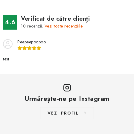
BRANDURI
Verificat de către clienți
Jak na Jupiter
Obchodní podmínky
Kontakty
4.6
10
recenzii.
Vezi toate recenziile
Evaluarea magazinului
Peepeepoopoo
test
Urmărește-ne pe Instagram
VEZI PROFIL