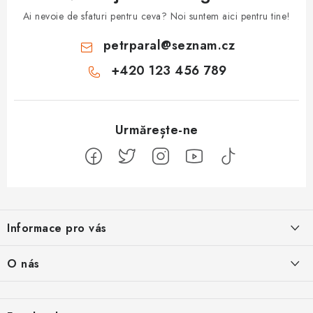
Ai nevoie de sfaturi pentru ceva? Noi suntem aici pentru tine!
petrparal
@
seznam.cz
+420 123 456 789
S
u
Informace pro vás
b
s
Jak na Jupiter
O nás
o
Obchodní podmínky
l
Naše projekty
Kontakty