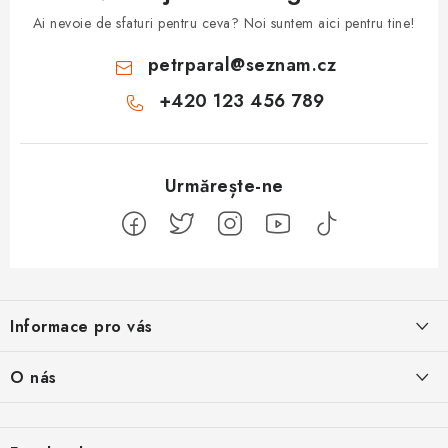
Ai nevoie de sfaturi pentru ceva? Noi suntem aici pentru tine!
petrparal
@
seznam.cz
+420 123 456 789
S
u
Informace pro vás
b
s
Jak na Jupiter
O nás
o
Obchodní podmínky
l
Naše projekty
Kontakty