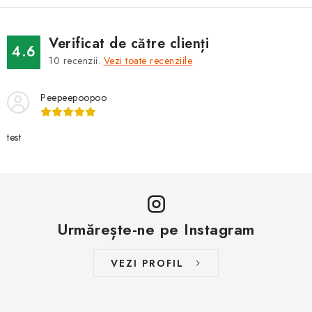
BRANDURI
Verificat de către clienți
Jak na Jupiter
Obchodní podmínky
Kontakty
4.6
10
recenzii.
Vezi toate recenziile
Evaluarea magazinului
Peepeepoopoo
test
Urmărește-ne pe Instagram
VEZI PROFIL