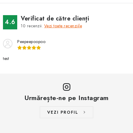
BRANDURI
Verificat de către clienți
Jak na Jupiter
Obchodní podmínky
Kontakty
4.6
10
recenzii.
Vezi toate recenziile
Evaluarea magazinului
Peepeepoopoo
test
Urmărește-ne pe Instagram
VEZI PROFIL