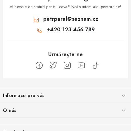
Ai nevoie de sfaturi pentru ceva? Noi suntem aici pentru tine!
petrparal
@
seznam.cz
+420 123 456 789
S
u
Informace pro vás
b
s
Jak na Jupiter
O nás
o
Obchodní podmínky
l
Naše projekty
Kontakty