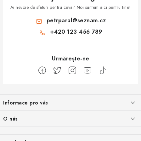
Ai nevoie de sfaturi pentru ceva? Noi suntem aici pentru tine!
petrparal
@
seznam.cz
+420 123 456 789
S
u
Informace pro vás
b
s
Jak na Jupiter
O nás
o
Obchodní podmínky
l
Naše projekty
Kontakty