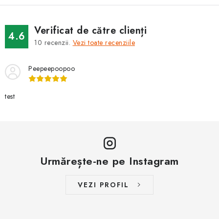
BRANDURI
Verificat de către clienți
Jak na Jupiter
Obchodní podmínky
Kontakty
4.6
10
recenzii.
Vezi toate recenziile
Evaluarea magazinului
Peepeepoopoo
test
Urmărește-ne pe Instagram
VEZI PROFIL