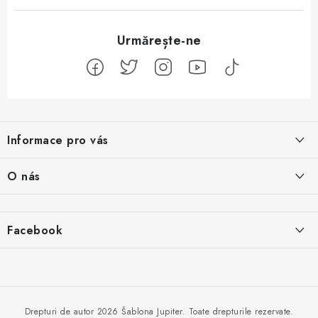
S
u
Informace pro vás
b
s
Jak na Jupiter
O nás
o
Obchodní podmínky
l
Naše projekty
Kontakty
Facebook
Jsme boží
Evaluarea magazinului
Proč si vybrat Shoptet
Drepturi de autor 2026
Šablona Jupiter
. Toate drepturile rezervate.