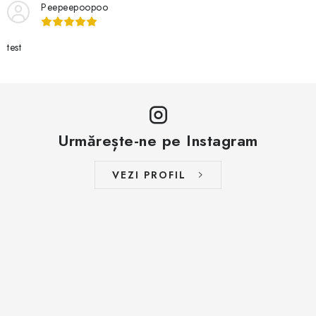
BRANDURI
Peepeepoopoo
Jak na Jupiter
Obchodní podmínky
Kontakty
test
Evaluarea magazinului
Urmărește-ne pe Instagram
VEZI PROFIL