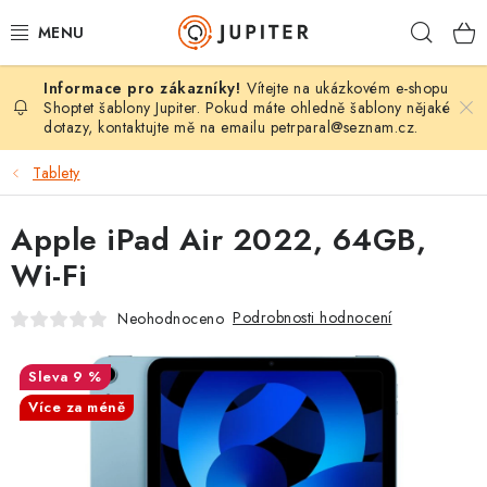
Přejít
Hleda
na
obsah
Vítejte na ukázkovém e-shopu
MOBILY, TABLETY
Shoptet šablony Jupiter. Pokud máte ohledně šablony nějaké
dotazy, kontaktujte mě na emailu
petrparal@seznam.cz
.
POČÍTAČE, NOTEBOOKY
Tablety
TV, AUDIO, FOTO
Apple iPad Air 2022, 64GB,
GAMING
Wi-Fi
Podrobnosti hodnocení
Neohodnoceno
DRONY
TISKÁRNY
9 %
Více za méně
SMARTHOME