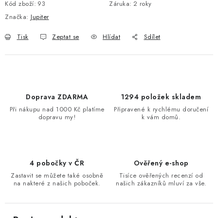
Kód zboží:
93
Záruka
:
2 roky
Značka:
Jupiter
Tisk
Zeptat se
Hlídat
Sdílet
Doprava ZDARMA
1294 položek skladem
Při nákupu nad 1000 Kč platíme
Připravené k rychlému doručení
dopravu my!
k vám domů.
4 pobočky v ČR
Ověřený e-shop
Zastavit se můžete také osobně
Tisíce ověřených recenzí od
na nakteré z našich poboček.
našich zákazníků mluví za vše.