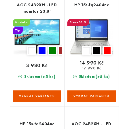
AOC 24B2XH - LED
HP 15s-fq2404nc
monitor 23,8"
Novinka
16 %
Tip
14 990 Kč
3 980 Kč
17 990 Kč
(>5 ks)
(>5 ks)
Skladem
Skladem
HP 15s-fq2404nc
AOC 24B2XH - LED